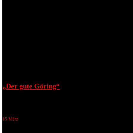
Natalia Wörner als Henny Porten
Natalia Wörner & Anna Schudt
Barneby Metschurat
Francis Fulton-Smith
„Der gute Göring“
März 16, 2016
Barnaby Metschurat als Albrecht Göring Francis Fulton-Smith als 
15
März