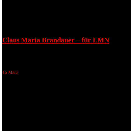
Claus Maria Brandauer – für LMN
März 18, 2016
„ER WILL HALT ALLEWEIL SEINE FREIHEIT HABEN…“ Benefizkon
16
März
Natalia Wörner
Natalia Wörner & Barneby Metschurat
Anna Schudt