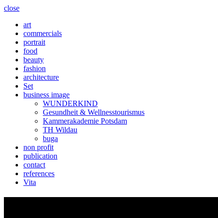
close
art
commercials
portrait
food
beauty
fashion
architecture
Set
business image
WUNDERKIND
Gesundheit & Wellnesstourismus
Kammerakademie Potsdam
TH Wildau
buga
non profit
publication
contact
references
Vita