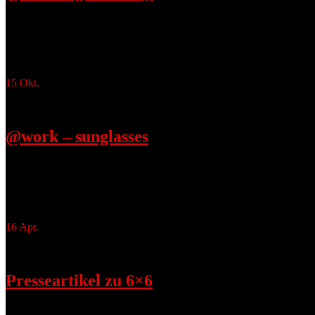
Oktober 15, 2017
the golden boy #photography #photooftheday #photograph #shooting #
um 14:31 Uhr
15
Okt.
@work – sunglasses
Oktober 15, 2017
#sunglasses #rayban #raybanglasses #photography #fashionphotograp
(@beatewaetzelfotodesign) am 11. Okt 2017 um 13:21 Uhr
16
Apr.
Presseartikel zu 6×6
April 16, 2016