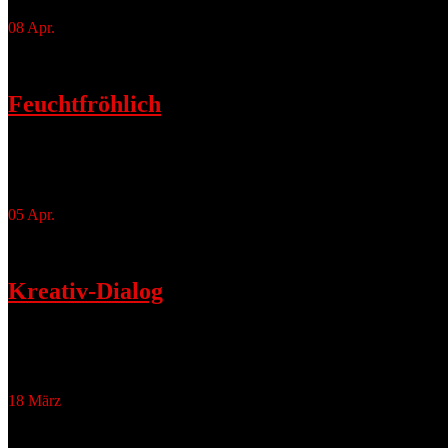
08
Apr.
Feuchtfröhlich
April 8, 2016
Cover der neuen Stadtwerkszeitung Quartett, in allen Potsdamer Haus
05
Apr.
Kreativ-Dialog
April 5, 2016
Die Fotografin Beate Wätzel (Beate Wätzel Fotodesign) ist die vie
18
März