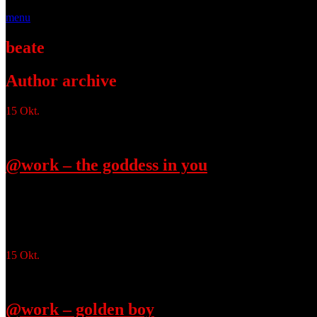
menu
beate
Author archive
15
Okt.
@work – the goddess in you
Oktober 15, 2017
The goddess in you #photography #photooftheday #photograph #shootin
2017 um 13:24 Uhr
15
Okt.
@work – golden boy