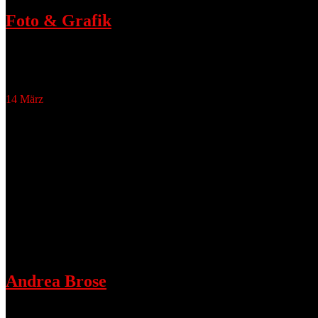
Foto & Grafik
März 15, 2016
Imagecampagne Alhorn-Apotheken, Foto & Grafik
14
März
Andrea Brose actress
Andrea Brose
März 14, 2016