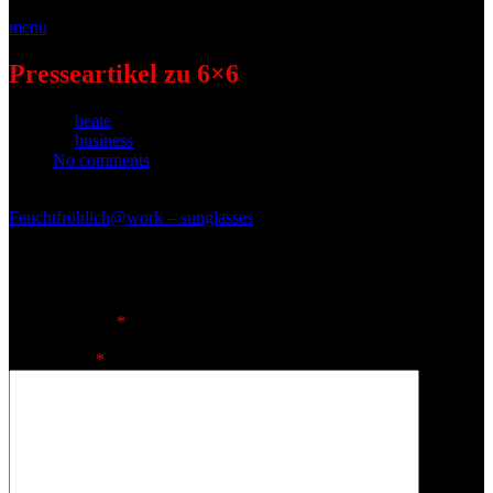
menu
Presseartikel zu 6×6
by
beate
on
business
.
No comments
Feuchtfröhlich
@work – sunglasses
Leave a reply
Deine E-Mail-Adresse wird nicht veröffentlicht.
Erforderliche
Felder sind mit
*
markiert
Kommentar
*