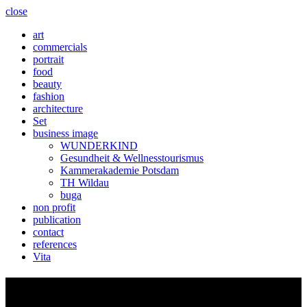
close
art
commercials
portrait
food
beauty
fashion
architecture
Set
business image
WUNDERKIND
Gesundheit & Wellnesstourismus
Kammerakademie Potsdam
TH Wildau
buga
non profit
publication
contact
references
Vita