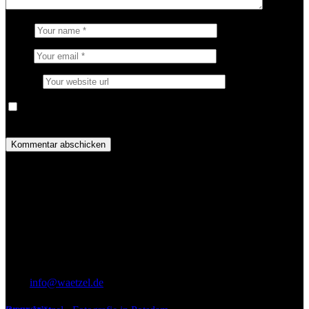
Name
Email
Website
Name, E-Mail-Adresse und Website in diesem Browser für
meinen nächsten Kommentar speichern.
KONTAKT
Beate Wätzel
Leiblstr. 12
D-14467 Potsdam
phone: +49 174 334 29 11
mail:
info@waetzel.de